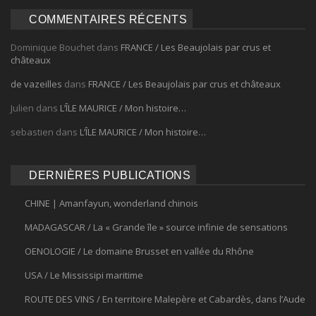
COMMENTAIRES RÉCENTS
Dominique Bouchet
dans
FRANCE / Les Beaujolais par crus et
châteaux
de vazeilles
dans
FRANCE / Les Beaujolais par crus et châteaux
Julien
dans
L’ÎLE MAURICE / Mon histoire…
sebastien
dans
L’ÎLE MAURICE / Mon histoire…
DERNIÈRES PUBLICATIONS
CHINE | Amanfayun, wonderland chinois
MADAGASCAR / La « Grande île » source infinie de sensations
OENOLOGIE / Le domaine Brusset en vallée du Rhône
USA / Le Mississipi maritime
ROUTE DES VINS / En territoire Malepère et Cabardès, dans l’Aude