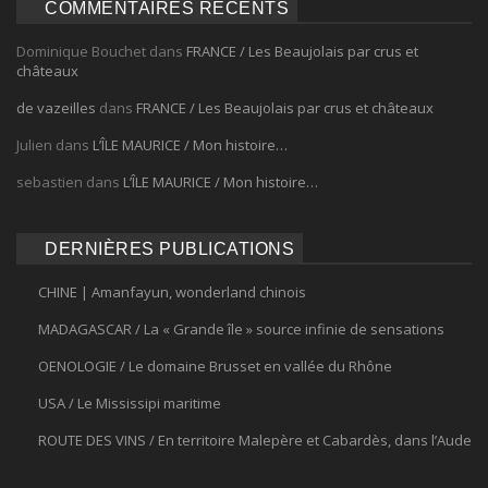
COMMENTAIRES RÉCENTS
Dominique Bouchet
dans
FRANCE / Les Beaujolais par crus et
châteaux
de vazeilles
dans
FRANCE / Les Beaujolais par crus et châteaux
Julien
dans
L’ÎLE MAURICE / Mon histoire…
sebastien
dans
L’ÎLE MAURICE / Mon histoire…
DERNIÈRES PUBLICATIONS
CHINE | Amanfayun, wonderland chinois
MADAGASCAR / La « Grande île » source infinie de sensations
OENOLOGIE / Le domaine Brusset en vallée du Rhône
USA / Le Mississipi maritime
ROUTE DES VINS / En territoire Malepère et Cabardès, dans l’Aude