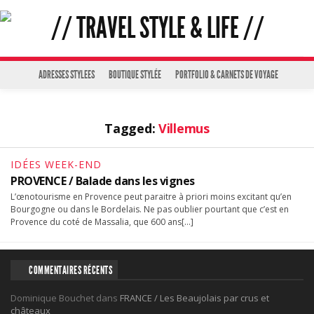
ADRESSES STYLEES
BOUTIQUE STYLÉE
PORTFOLIO & CARNETS DE VOYAGE
Tagged:
Villemus
IDÉES WEEK-END
PROVENCE / Balade dans les vignes
L’œnotourisme en Provence peut paraitre à priori moins excitant qu’en
Bourgogne ou dans le Bordelais. Ne pas oublier pourtant que c’est en
Provence du coté de Massalia, que 600 ans[…]
COMMENTAIRES RÉCENTS
Dominique Bouchet
dans
FRANCE / Les Beaujolais par crus et
châteaux