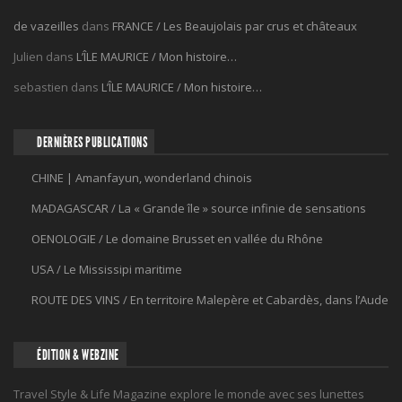
de vazeilles
dans
FRANCE / Les Beaujolais par crus et châteaux
Julien
dans
L’ÎLE MAURICE / Mon histoire…
sebastien
dans
L’ÎLE MAURICE / Mon histoire…
DERNIÈRES PUBLICATIONS
CHINE | Amanfayun, wonderland chinois
MADAGASCAR / La « Grande île » source infinie de sensations
OENOLOGIE / Le domaine Brusset en vallée du Rhône
USA / Le Mississipi maritime
ROUTE DES VINS / En territoire Malepère et Cabardès, dans l’Aude
ÉDITION & WEBZINE
Travel Style & Life Magazine explore le monde avec ses lunettes