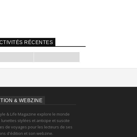
CTIVITÉS RÉCENTES
ITION & WEBZINE
tyle & Life Magazine explore le monde
lunettes stylées et anticipe et suscite
es de voyages pour les lecteurs de ses
ions d'édition et son webzine.