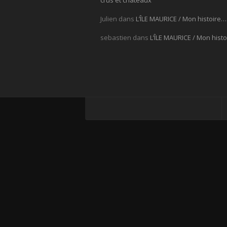
crus et châteaux
Julien
dans
L’ÎLE MAURICE / Mon histoire…
sebastien
dans
L’ÎLE MAURICE / Mon hist