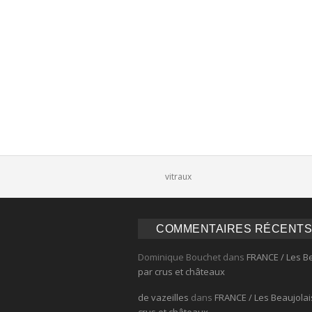
Comments
vitraux
COMMENTAIRES RÉCENTS
Dominique Bouchet
dans
FRANCE / Les B
par crus et châteaux
de vazeilles
dans
FRANCE / Les Beaujolai