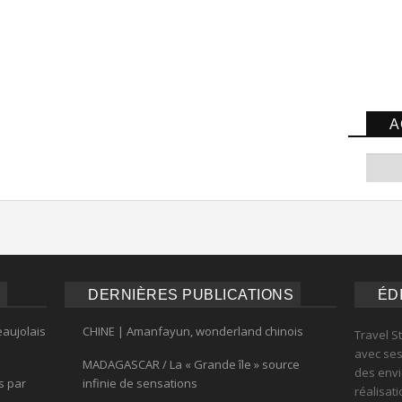
A
DERNIÈRES PUBLICATIONS
ÉD
eaujolais
CHINE | Amanfayun, wonderland chinois
Travel S
avec ses 
MADAGASCAR / La « Grande île » source
des envi
s par
infinie de sensations
réalisat