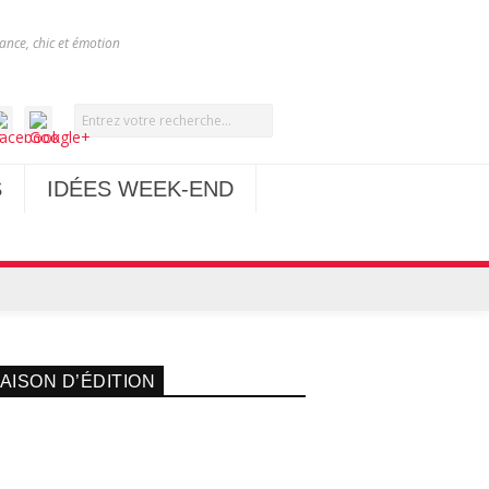
nce, chic et émotion
S
IDÉES WEEK-END
AISON D’ÉDITION