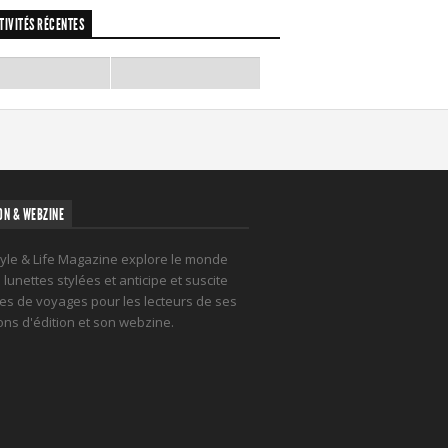
TIVITÉS RÉCENTES
ON & WEBZINE
tyle & Life Magazine explore le monde
lunettes stylées et anticipe et suscite
es de voyages pour les lecteurs de ses
ions d'édition et son webzine.