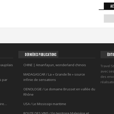
AC
DERNIÈRES PUBLICATIONS
ÉDITI
eaujolais
CHINE | Amanfayun, wonderland chinois
Travel S
avec ses 
MADAGASCAR / La « Grande île » source
des envi
s par
infinie de sensations
réalisat
OENOLOGIE / Le domaine Brusset en vallée du
Rhône
oire…
USA / Le Mississipi maritime
ROUTE DES VINS / En territoire Malepère et