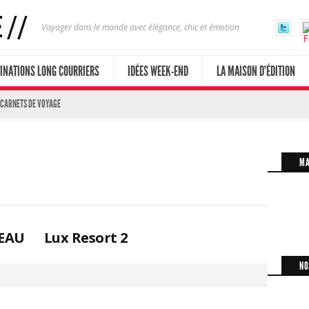
Voyager dans le monde avec élégance, chic et émotion
INATIONS LONG COURRIERS
IDÉES WEEK-END
LA MAISON D’ÉDITION
 CARNETS DE VOYAGE
MA
EAU
Lux Resort 2
NO