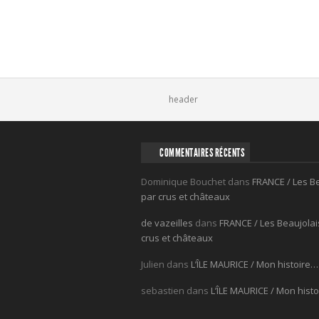
Comments
header
COMMENTAIRES RÉCENTS
Dominique Bouchet
dans
FRANCE / Les B
par crus et châteaux
de vazeilles
dans
FRANCE / Les Beaujolai
crus et châteaux
Julien
dans
L’ÎLE MAURICE / Mon histoire…
sebastien
dans
L’ÎLE MAURICE / Mon hist