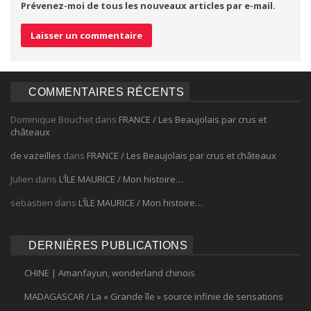
Prévenez-moi de tous les nouveaux articles par e-mail.
COMMENTAIRES RÉCENTS
Dominique Bouchet
dans
FRANCE / Les Beaujolais par crus et
châteaux
de vazeilles
dans
FRANCE / Les Beaujolais par crus et châteaux
Julien
dans
L’ÎLE MAURICE / Mon histoire…
sebastien
dans
L’ÎLE MAURICE / Mon histoire…
DERNIÈRES PUBLICATIONS
CHINE | Amanfayun, wonderland chinois
MADAGASCAR / La « Grande île » source infinie de sensations