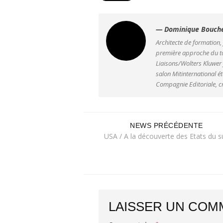
— Dominique Bouch
Architecte de formation,
première approche du to
Liaisons/Wolters Kluwer
salon Mitinternational ét
Compagnie Editoriale, cr
NEWS PRÉCÉDENTE
USA / A la découverte des Etats du s
LAISSER UN COM