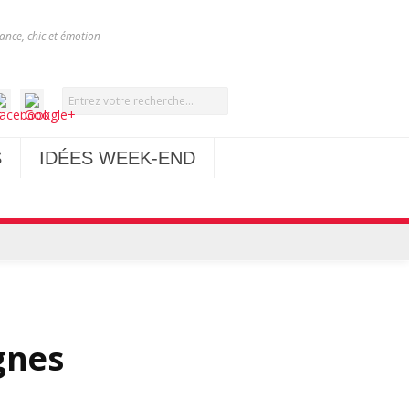
nce, chic et émotion
S
IDÉES WEEK-END
gnes