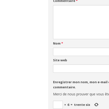
Commentaire
*
Nom
*
Site web
Enregistrer mon nom, mon e-mail 
commentaire.
Merci de nous prouver que vous êt
×
6
=
trente six