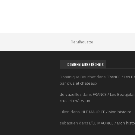
Comments
île Silhouette
COMMENTAIRES RÉCENTS
Dominique Bouchet
dans
FRANCE / Les B
par crus et châteaux
de vazeilles
dans
FRANCE / Les Beaujolai
crus et châteaux
Julien
dans
L’ÎLE MAURICE / Mon histoire…
sebastien
dans
L’ÎLE MAURICE / Mon hist