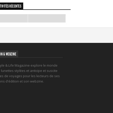
TIVITÉS RÉCENTES
ON & WEBZINE
tyle & Life Magazine explore le monde
lunettes stylées et anticipe et suscite
es de voyages pour les lecteurs de ses
ions d'édition et son webzine.