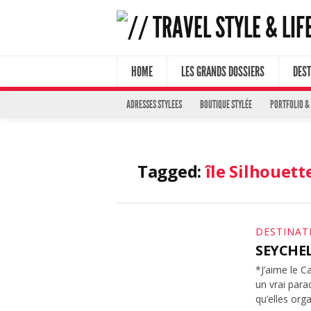
HOME
LES GRANDS DOSSIERS
DEST
ADRESSES STYLEES
BOUTIQUE STYLÉE
PORTFOLIO &
Tagged:
île Silhouett
DESTINAT
SEYCHEL
*J’aime le C
un vrai para
qu’elles orga