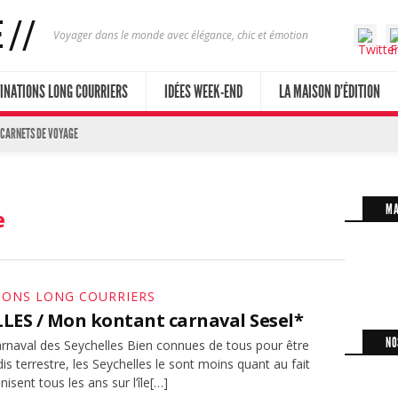
Voyager dans le monde avec élégance, chic et émotion
INATIONS LONG COURRIERS
IDÉES WEEK-END
LA MAISON D’ÉDITION
 CARNETS DE VOYAGE
MA
e
IONS LONG COURRIERS
LES / Mon kontant carnaval Sesel*
NO
arnaval des Seychelles Bien connues de tous pour être
dis terrestre, les Seychelles le sont moins quant au fait
nisent tous les ans sur l’île[…]