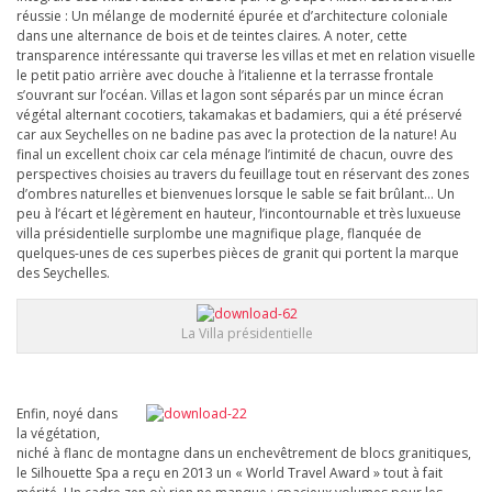
réussie : Un mélange de modernité épurée et d’architecture coloniale
dans une alternance de bois et de teintes claires. A noter, cette
transparence intéressante qui traverse les villas et met en relation visuelle
le petit patio arrière avec douche à l’italienne et la terrasse frontale
s’ouvrant sur l’océan. Villas et lagon sont séparés par un mince écran
végétal alternant cocotiers, takamakas et badamiers, qui a été préservé
car aux Seychelles on ne badine pas avec la protection de la nature! Au
final un excellent choix car cela ménage l’intimité de chacun, ouvre des
perspectives choisies au travers du feuillage tout en réservant des zones
d’ombres naturelles et bienvenues lorsque le sable se fait brûlant… Un
peu à l’écart et légèrement en hauteur, l’incontournable et très luxueuse
villa présidentielle surplombe une magnifique plage, flanquée de
quelques-unes de ces superbes pièces de granit qui portent la marque
des Seychelles.
La Villa présidentielle
Enfin, noyé dans
la végétation,
niché à flanc de montagne dans un enchevêtrement de blocs granitiques,
le Silhouette Spa a reçu en 2013 un « World Travel Award » tout à fait