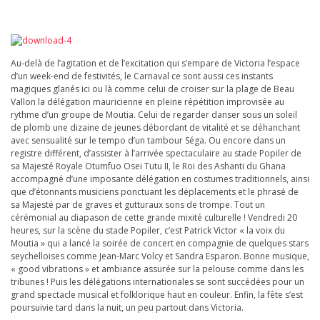
Au-delà de l’agitation et de l’excitation qui s’empare de Victoria l’espace
d’un week-end de festivités, le Carnaval ce sont aussi ces instants
magiques glanés ici ou là comme celui de croiser sur la plage de Beau
Vallon la délégation mauricienne en pleine répétition improvisée au
rythme d’un groupe de Moutia. Celui de regarder danser sous un soleil
de plomb une dizaine de jeunes débordant de vitalité et se déhanchant
avec sensualité sur le tempo d’un tambour Séga. Ou encore dans un
registre différent, d’assister à l’arrivée spectaculaire au stade Popiler de
sa Majesté Royale Otumfuo Osei Tutu II, le Roi des Ashanti du Ghana
accompagné d’une imposante délégation en costumes traditionnels, ainsi
que d’étonnants musiciens ponctuant les déplacements et le phrasé de
sa Majesté par de graves et gutturaux sons de trompe. Tout un
cérémonial au diapason de cette grande mixité culturelle ! Vendredi 20
heures, sur la scène du stade Popiler, c’est Patrick Victor « la voix du
Moutia » qui a lancé la soirée de concert en compagnie de quelques stars
seychelloises comme Jean-Marc Volcy et Sandra Esparon. Bonne musique,
« good vibrations » et ambiance assurée sur la pelouse comme dans les
tribunes ! Puis les délégations internationales se sont succédées pour un
grand spectacle musical et folklorique haut en couleur. Enfin, la fête s’est
poursuivie tard dans la nuit, un peu partout dans Victoria.