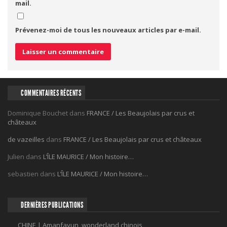
mail.
Prévenez-moi de tous les nouveaux articles par e-mail.
COMMENTAIRES RÉCENTS
Dominique Bouchet
dans
FRANCE / Les Beaujolais par crus et
châteaux
de vazeilles
dans
FRANCE / Les Beaujolais par crus et châteaux
Julien
dans
L’ÎLE MAURICE / Mon histoire…
sebastien
dans
L’ÎLE MAURICE / Mon histoire…
DERNIÈRES PUBLICATIONS
CHINE | Amanfayun, wonderland chinois