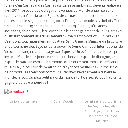
dans l’oubli. 35 ans plus tard, le phœnix renait de ses cendres sous la
forme d’un Carnaval des Carnavals. Un rêve ambitieux devenu réalité en
avril 2011 lorsque des délégations venues du Monde entier se sont
retrouvées à Victoria pour 3 jours de carnaval, de musique et de danse
placés sous le signe du melting-pot à l’image du peuple seychellois. Très
fiers de leurs origines multi-ethniques (européennes, africaines,
indiennes, chinoises…), les Seychellois le sont également de leur Carnaval
qu’ils surnomment affectueusement : « the Melting-pot of Cultures » ! Et
c’est donc tout naturellement qu’Alain Saint Ange, le Ministre de la culture
et du tourisme des Seychelles, a ouvert le 5ème Carnaval International de
Victoria en lançant ce message pacifique : « Un évènement culturel qui
invite le Monde à se joindre ensemble dans un esprit de dialogue, un
esprit de paix, un esprit d’harmonie totale et ce peu importe l’affiliation
religieuse, la couleur de peau et les croyances politiques ». A l’heure ou
de nombreuses tensions communautaristes s’exacerbent à travers le
monde, la voix du plus petit pays du monde fort de ses 93.000 habitants
gagnerait à être entendue !
La joie du carnaval
Coral Models
Le ministre du tourisme
des Seychelles, Alain
Saint Ange, et XL Duval,
son homologue de
Maurice.