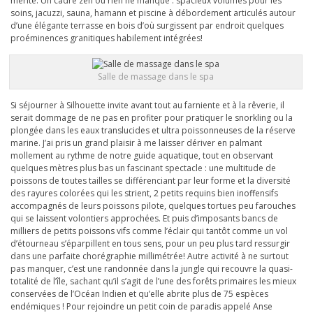
mérité. Un cadre zen où rien ne manque : spacieux volumes pour les
soins, jacuzzi, sauna, hamann et piscine à débordement articulés autour
d’une élégante terrasse en bois d’où surgissent par endroit quelques
proéminences granitiques habilement intégrées!
Salle de massage dans le spa
Si séjourner à Silhouette invite avant tout au farniente et à la rêverie, il
serait dommage de ne pas en profiter pour pratiquer le snorkling ou la
plongée dans les eaux translucides et ultra poissonneuses de la réserve
marine. J’ai pris un grand plaisir à me laisser dériver en palmant
mollement au rythme de notre guide aquatique, tout en observant
quelques mètres plus bas un fascinant spectacle : une multitude de
poissons de toutes tailles se différenciant par leur forme et la diversité
des rayures colorées qui les strient, 2 petits requins bien inoffensifs
accompagnés de leurs poissons pilote, quelques tortues peu farouches
qui se laissent volontiers approchées. Et puis d’imposants bancs de
milliers de petits poissons vifs comme l’éclair qui tantôt comme un vol
d’étourneau s’éparpillent en tous sens, pour un peu plus tard ressurgir
dans une parfaite chorégraphie millimétrée! Autre activité à ne surtout
pas manquer, c’est une randonnée dans la jungle qui recouvre la quasi-
totalité de l’île, sachant qu’il s’agit de l’une des forêts primaires les mieux
conservées de l’Océan Indien et qu’elle abrite plus de 75 espèces
endémiques ! Pour rejoindre un petit coin de paradis appelé Anse