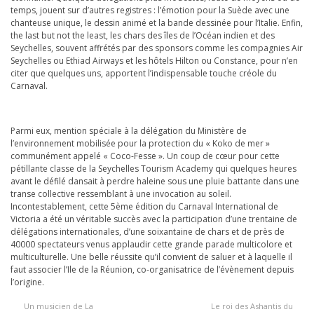
temps, jouent sur d’autres registres : l’émotion pour la Suède avec une
chanteuse unique, le dessin animé et la bande dessinée pour l’Italie. Enfin,
the last but not the least, les chars des îles de l’Océan indien et des
Seychelles, souvent affrétés par des sponsors comme les compagnies Air
Seychelles ou Ethiad Airways et les hôtels Hilton ou Constance, pour n’en
citer que quelques uns, apportent l’indispensable touche créole du
Carnaval.
Parmi eux, mention spéciale à la délégation du Ministère de
l’environnement mobilisée pour la protection du « Koko de mer »
communément appelé « Coco-Fesse ». Un coup de cœur pour cette
pétillante classe de la Seychelles Tourism Academy qui quelques heures
avant le défilé dansait à perdre haleine sous une pluie battante dans une
transe collective ressemblant à une invocation au soleil.
Incontestablement, cette 5ème édition du Carnaval International de
Victoria a été un véritable succès avec la participation d’une trentaine de
délégations internationales, d’une soixantaine de chars et de près de
40000 spectateurs venus applaudir cette grande parade multicolore et
multiculturelle. Une belle réussite qu’il convient de saluer et à laquelle il
faut associer l’Ile de la Réunion, co-organisatrice de l’évènement depuis
l’origine.
Un musicien de La
Le roi des Ashantis du