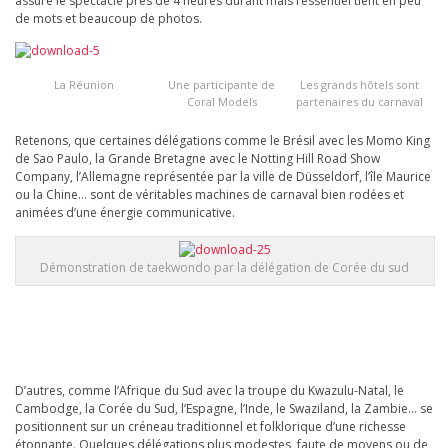
assuré le spectacle près de 4 heures durant mais l’essentiel tient en peu
de mots et beaucoup de photos.
La Réunion
Une participante de
Les grands hôtels sont
Coral Models
partenaires du carnaval
Retenons, que certaines délégations comme le Brésil avec les Momo King
de Sao Paulo, la Grande Bretagne avec le Notting Hill Road Show
Company, l’Allemagne représentée par la ville de Düsseldorf, l’île Maurice
ou la Chine… sont de véritables machines de carnaval bien rodées et
animées d’une énergie communicative.
Démonstration de taekwondo par la délégation de Corée du sud
D’autres, comme l’Afrique du Sud avec la troupe du Kwazulu-Natal, le
Cambodge, la Corée du Sud, l’Espagne, l’Inde, le Swaziland, la Zambie… se
positionnent sur un créneau traditionnel et folklorique d’une richesse
étonnante. Quelques délégations plus modestes, faute de moyens ou de