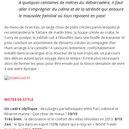
A quelques centaines de mètres du débarcadère, il faut
aller s’imprégner du calme et de la sérénité qui entoure
le mausolée familial où tous reposent en paix!
Au menu de Gran Kaz, un large choix de plats créoles parmi lesquels je
recommanderai le Tartare de marlin bleu, la Soupe créole au crabe, le
Curry de poulpe, le Jobfish cuit à l’étouffée dans une feuille de bananier et
pour conclure un assortiment de desserts créoles accompagné d’un
rhum arrangé à la cannelle ! A savourer lentement, confortablement
installé dans la varangue et la douceur de la nuit tropicale, un parcours
des délices autant qu’un voyage dans le temps ! Il n’est plus nécessaire
alors de fermer les yeux, pour être envahi par la douce sensation de vivre
à une autre époque.
NOTES DE STYLE
Un cadre idyllique :
des plages paradisiaques entre Parc national et
Réserve marine ! Que rêver de mieux ?
10/10
Très bien :
la décoration et le confort des villas rénovées en 2013.
8/10
Zen :
le Spa dans un esprit 100% nature qui a reçu un « World Travel