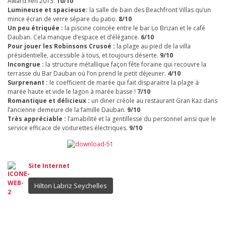
Award »en 2013.
10/10
Lumineuse et spacieuse:
la salle de bain des Beachfront Villas qu’un
mince écran de verre sépare du patio.
8/10
Un peu étriquée :
la piscine coincée entre le bar Lo Brizan et le café
Dauban. Cela manque d’espace et d’élégance.
6/10
Pour jouer les Robinsons Crusoé :
la plage au pied de la villa
présidentielle, accessible à tous, et toujours déserte.
9/10
Incongrue :
la structure métallique façon fête foraine qui recouvre la
terrasse du Bar Dauban où l’on prend le petit déjeuner.
4/10
Surprenant :
le coefficient de marée qui fait disparaitre la plage à
marée haute et vide le lagon à marée basse !
7/10
Romantique et délicieux :
un diner créole au restaurant Gran Kaz dans
l’ancienne demeure de la famille Dauban.
9/10
Très appréciable :
l’amabilité et la gentillesse du personnel ainsi que le
service efficace de voiturettes électriques.
9/10
Site Internet
Hilton Labriz Seychelles