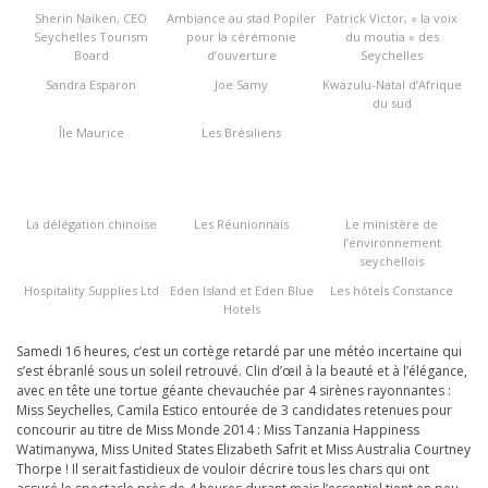
Sherin Naïken, CEO
Ambiance au stad Popiler
Patrick Victor, « la voix
Seychelles Tourism
pour la cérémonie
du moutia » des
Board
d’ouverture
Seychelles
Sandra Esparon
Joe Samy
Kwazulu-Natal d’Afrique
du sud
Île Maurice
Les Brésiliens
La délégation chinoise
Les Réunionnais
Le ministère de
l’environnement
seychellois
Hospitality Supplies Ltd
Eden Island et Eden Blue
Les hôtels Constance
Hotels
Samedi 16 heures, c’est un cortège retardé par une météo incertaine qui
s’est ébranlé sous un soleil retrouvé. Clin d’œil à la beauté et à l’élégance,
avec en tête une tortue géante chevauchée par 4 sirènes rayonnantes :
Miss Seychelles, Camila Estico entourée de 3 candidates retenues pour
concourir au titre de Miss Monde 2014 : Miss Tanzania Happiness
Watimanywa, Miss United States Elizabeth Safrit et Miss Australia Courtney
Thorpe ! Il serait fastidieux de vouloir décrire tous les chars qui ont