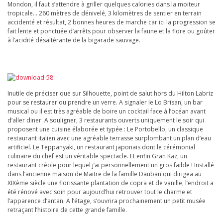
Mondon, il faut s’attendre à griller quelques calories dans la moiteur
tropicale… 260 mètres de dénivelé, 3 kilomètres de sentier en terrain
accidenté et résultat, 2 bonnes heures de marche car ici la progression se
fait lente et ponctuée d’arrêts pour observer la faune et la flore ou goûter
à l’acidité désaltérante de la bigarade sauvage.
Inutile de préciser que sur Silhouette, point de salut hors du Hilton Labriz
pour se restaurer ou prendre un verre. A signaler le Lo Brisan, un bar
musical ou il est très agréable de boire un cocktail face à l’océan avant
d’aller diner. A souligner, 3 restaurants ouverts uniquement le soir qui
proposent une cuisine élaborée et typée : Le Portobello, un classique
restaurant italien avec une agréable terrasse surplombant un plan d’eau
artificiel. Le Teppanyaki, un restaurant japonais dont le cérémonial
culinaire du chef est un véritable spectacle. Et enfin Gran Kaz, un
restaurant créole pour lequel j’ai personnellement un gros faible ! Installé
dans l’ancienne maison de Maitre de la famille Dauban qui dirigea au
XIXème siècle une florissante plantation de copra et de vanille, l’endroit a
été rénové avec soin pour aujourd’hui retrouver tout le charme et
l’apparence d’antan. A l’étage, s’ouvrira prochainement un petit musée
retraçant l’histoire de cette grande famille.