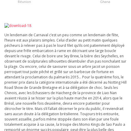
Réunion
Ghana
Un lendemain de Carnaval c’est un peu comme un lendemain de fête,
l’heure est aux plaisirs simples. Celui d’aider au petit matin quelques
pécheurs à relever pas à pas le lourd filet qu’ils ont patiemment déployé
depuis une frêle embarcation à rame en décrivant une large boucle
devant le rivage. Celui de boire une Sey Brew, la bière des Seychelles, en
observant de sculpturales silhouettes déambuler d’un pas nonchalant sur
la plage. Ou encore, celui de savourer sous un arbre jacot un poisson
perroquet tout juste pêché et grillé sur un barbecue de fortune en
attendant la proclamation du palmarès 2015… Pour la quatrième fois, le
premier prix dans la catégorie internationale a été décerné au Notting Hill
Road Show de Grande Bretagne et à sa délégation de choc. Seuls les
Chinois, avec les Echassiers de Haicheng de la province de Liao Nan
avaient réussi à se hisser sur la plus haute marche en 2014, alors que le
Brésil, une nouvelle fois deuxième, devra encore patienter pour
décrocher le titre. Mais s’il fallait décerner le prix du public, il reviendrait
sans aucun doute à la délégation brésilienne. Toujours très entourée,
souvent assaillie, parfois même stoppée dans son élan par une foule
totalement acquise à sa cause, la troupe des Momo Kings de Sao Paulo a
remporté un énorme succès populaire, peut-être la plus belle des