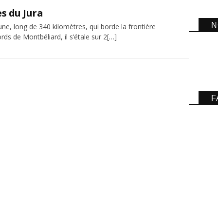
s du Jura
N
une, long de 340 kilomètres, qui borde la frontière
ds de Montbéliard, il s’étale sur 2[…]
F