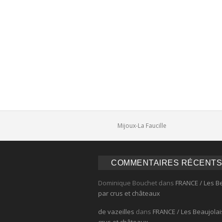
Comments
Mijoux-La Faucille
COMMENTAIRES RÉCENTS
Dominique Bouchet
dans
FRANCE / Les B
par crus et châteaux
de vazeilles
dans
FRANCE / Les Beaujolai