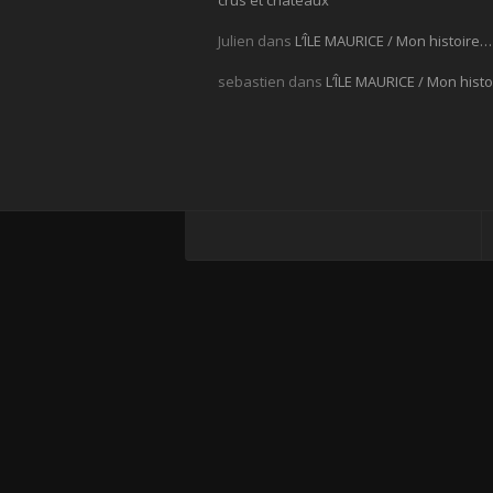
crus et châteaux
Julien
dans
L’ÎLE MAURICE / Mon histoire…
sebastien
dans
L’ÎLE MAURICE / Mon hist