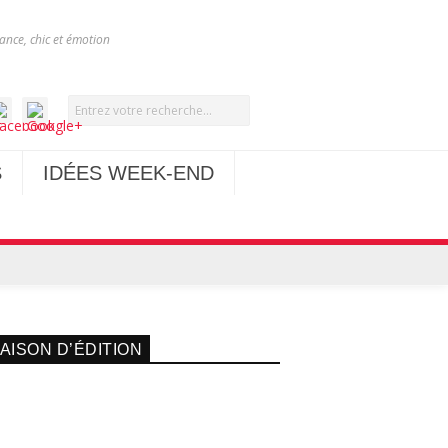
nce, chic et émotion
S
IDÉES WEEK-END
AISON D’ÉDITION