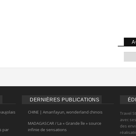
A
DERNIÈRES PUBLICATIONS
ÉD
eaujolais
CHINE | Amanfayun, wonderland chinois
Travel S
avec ses 
MADAGASCAR / La « Grande île » source
des envi
s par
infinie de sensations
réalisat