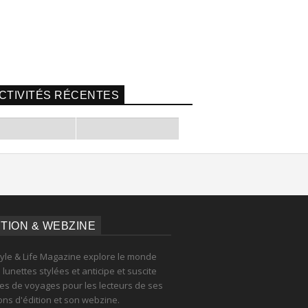
CTIVITÉS RÉCENTES
ITION & WEBZINE
tyle & Life Magazine explore le monde
lunettes stylées et anticipe et suscite
es de voyages pour les lecteurs de ses
ions d'édition et son webzine.