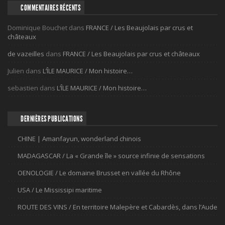
COMMENTAIRES RÉCENTS
Dominique Bouchet
dans
FRANCE / Les Beaujolais par crus et
châteaux
de vazeilles
dans
FRANCE / Les Beaujolais par crus et châteaux
Julien
dans
L’ÎLE MAURICE / Mon histoire…
sebastien
dans
L’ÎLE MAURICE / Mon histoire…
DERNIÈRES PUBLICATIONS
CHINE | Amanfayun, wonderland chinois
MADAGASCAR / La « Grande île » source infinie de sensations
OENOLOGIE / Le domaine Brusset en vallée du Rhône
USA / Le Mississipi maritime
ROUTE DES VINS / En territoire Malepère et Cabardès, dans l’Aude