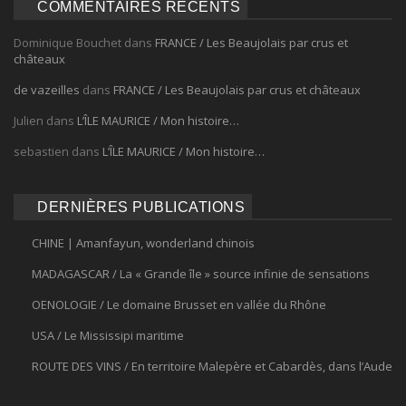
COMMENTAIRES RÉCENTS
Dominique Bouchet
dans
FRANCE / Les Beaujolais par crus et
châteaux
de vazeilles
dans
FRANCE / Les Beaujolais par crus et châteaux
Julien
dans
L’ÎLE MAURICE / Mon histoire…
sebastien
dans
L’ÎLE MAURICE / Mon histoire…
DERNIÈRES PUBLICATIONS
CHINE | Amanfayun, wonderland chinois
MADAGASCAR / La « Grande île » source infinie de sensations
OENOLOGIE / Le domaine Brusset en vallée du Rhône
USA / Le Mississipi maritime
ROUTE DES VINS / En territoire Malepère et Cabardès, dans l’Aude