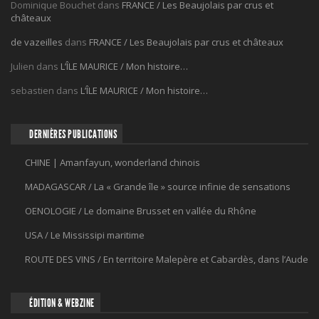
Dominique Bouchet
dans
FRANCE / Les Beaujolais par crus et
châteaux
de vazeilles
dans
FRANCE / Les Beaujolais par crus et châteaux
Julien
dans
L’ÎLE MAURICE / Mon histoire…
sebastien
dans
L’ÎLE MAURICE / Mon histoire…
DERNIÈRES PUBLICATIONS
CHINE | Amanfayun, wonderland chinois
MADAGASCAR / La « Grande île » source infinie de sensations
OENOLOGIE / Le domaine Brusset en vallée du Rhône
USA / Le Mississipi maritime
ROUTE DES VINS / En territoire Malepère et Cabardès, dans l’Aude
ÉDITION & WEBZINE