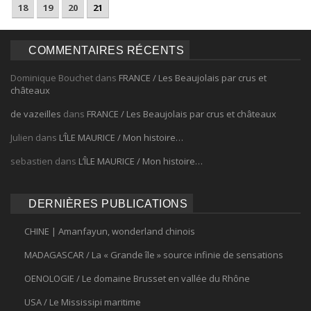
18
19
20
21
COMMENTAIRES RÉCENTS
Dominique Bouchet
dans
FRANCE / Les Beaujolais par crus et
châteaux
de vazeilles
dans
FRANCE / Les Beaujolais par crus et châteaux
Julien
dans
L’ÎLE MAURICE / Mon histoire…
sebastien
dans
L’ÎLE MAURICE / Mon histoire…
DERNIÈRES PUBLICATIONS
CHINE | Amanfayun, wonderland chinois
MADAGASCAR / La « Grande île » source infinie de sensations
OENOLOGIE / Le domaine Brusset en vallée du Rhône
USA / Le Mississipi maritime