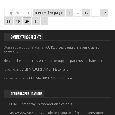
Page 20 sur 21
« Première page
«
…
10
…
17
18
19
20
21
»
COMMENTAIRES RÉCENTS
Dominique Bouchet
dans
FRANCE / Les Beaujolais par crus et
châteaux
de vazeilles
dans
FRANCE / Les Beaujolais par crus et châteaux
Julien
dans
L’ÎLE MAURICE / Mon histoire…
sebastien
dans
L’ÎLE MAURICE / Mon histoire…
DERNIÈRES PUBLICATIONS
CHINE | Amanfayun, wonderland chinois
MADAGASCAR / La « Grande île » source infinie de sensations