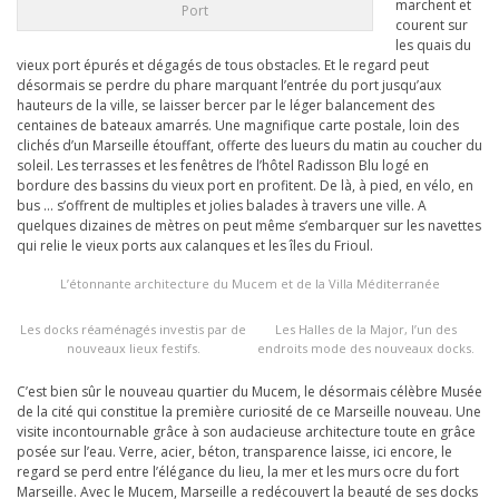
marchent et
Port
courent sur
les quais du
vieux port épurés et dégagés de tous obstacles. Et le regard peut
désormais se perdre du phare marquant l’entrée du port jusqu’aux
hauteurs de la ville, se laisser bercer par le léger balancement des
centaines de bateaux amarrés. Une magnifique carte postale, loin des
clichés d’un Marseille étouffant, offerte des lueurs du matin au coucher du
soleil. Les terrasses et les fenêtres de l’hôtel Radisson Blu logé en
bordure des bassins du vieux port en profitent. De là, à pied, en vélo, en
bus … s’offrent de multiples et jolies balades à travers une ville. A
quelques dizaines de mètres on peut même s’embarquer sur les navettes
qui relie le vieux ports aux calanques et les îles du Frioul.
L’étonnante architecture du Mucem et de la Villa Méditerranée
Les docks réaménagés investis par de
Les Halles de la Major, l’un des
nouveaux lieux festifs.
endroits mode des nouveaux docks.
C’est bien sûr le nouveau quartier du Mucem, le désormais célèbre Musée
de la cité qui constitue la première curiosité de ce Marseille nouveau. Une
visite incontournable grâce à son audacieuse architecture toute en grâce
posée sur l’eau. Verre, acier, béton, transparence laisse, ici encore, le
regard se perd entre l’élégance du lieu, la mer et les murs ocre du fort
Marseille. Avec le Mucem, Marseille a redécouvert la beauté de ses docks