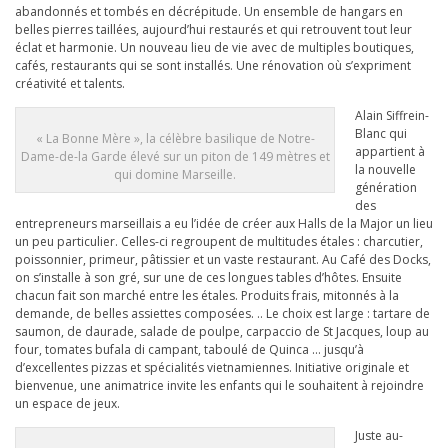
abandonnés et tombés en décrépitude. Un ensemble de hangars en
belles pierres taillées, aujourd’hui restaurés et qui retrouvent tout leur
éclat et harmonie. Un nouveau lieu de vie avec de multiples boutiques,
cafés, restaurants qui se sont installés. Une rénovation où s’expriment
créativité et talents.
Alain Siffrein-
Blanc qui
« La Bonne Mère », la célèbre basilique de Notre-
appartient à
Dame-de-la Garde élevé sur un piton de 149 mètres et
la nouvelle
qui domine Marseille.
génération
des
entrepreneurs marseillais a eu l’idée de créer aux Halls de la Major un lieu
un peu particulier. Celles-ci regroupent de multitudes étales : charcutier,
poissonnier, primeur, pâtissier et un vaste restaurant. Au Café des Docks,
on s’installe à son gré, sur une de ces longues tables d’hôtes. Ensuite
chacun fait son marché entre les étales. Produits frais, mitonnés à la
demande, de belles assiettes composées. .. Le choix est large : tartare de
saumon, de daurade, salade de poulpe, carpaccio de St Jacques, loup au
four, tomates bufala di campant, taboulé de Quinca … jusqu’à
d’excellentes pizzas et spécialités vietnamiennes. Initiative originale et
bienvenue, une animatrice invite les enfants qui le souhaitent à rejoindre
un espace de jeux.
Juste au-