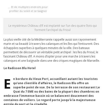
… Et de multiples endroits pour
profiter du soleil et se baigner
Le mystérieux Château d’If est implanté sur l’un des quatre îlots qui
forment l’archipel du Frioul
La plus vieille cité de la Méditerranée rappelle aussi son rayonnement
marin et sa beauté à travers les calanques et les îles qui l’entourent. Des
échappées superbes à quelques minutes de la ville. Des bateaux
permettent de découvrir un véritable petit archipel : les îles du Frioul, le
fascinant Château d’If. A moins d’opter pour une marche à travers les
calanques et une baignade dans une des criques magiques de Marseille.
Le Radisson Blu Hotel
E
n bordure du Vieux Port, accueillant autant les touristes
qu’une clientèle d’affaires, le Radisson Blu offre un
superbe point de vue. De la terrasse de son restaurant Le
Quai du 7 EME ou des baies de la plupart des chambres on
embrasse l’immense bassin où se balancent doucement des
centaines de voiliers. Le regard porte jusqu’à la majestueuse
entrée du port et la citadelle.