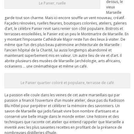
dessus, le
Le Panier, ruelle
vieux
Marseille
garde tout son charme. Mais ici encore souffle un vent nouveau, créatif.
Façades rénovées, ruelles fleuries, boutiques colorées, ateliers, galeries
d’art, le célèbre Panier revit sans renier son côté populaire. Bistrots et
terrasses ensoleillées, le Panier est un peu le Montmartre de Marseille. En
y montant l’imposante Cathédrale Major reste l’un des lieux à visiter. De
même que l’un des plus beau patrimoine architecturale de Marseille :
l’ancien hôpital de la Charité, lui aussi longtemps abandonné et
maintenant superbement mis en valeur. Un autre lieu de vie et d’art. Il
abrite plusieurs des musées de Marseille (archéologie, arts africains,
océaniens … une cinémathèque et même un café.
Le Panier quartier coloré et populaire, terrasse de café
La passion elle coule dans les veines de cet autre marseillais qui par
passion a financé l’ouverture d’un musée atelier, deux pas du Radisson
Blu Hôtel pour perpétrer et célébrer la mémoire des savonniers. Un
savon de Marseille qui jadis faisait vivre bon nombre d’artisans et a
conservé une belle image dans le monde entier. Une histoire et des
techniques que raconte cet atelier qui entend rappeler que Marseille a
inventé avec les plus savantes recettes en profitant de la présence de
nombreuses distilleries d’huile.