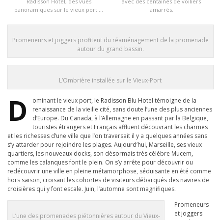
Radisson Hotel, des vues
avec des centaines de voiliers
panoramiques sur le vieux port …
amarrés.
Promeneurs et joggers profitent du réaménagement de la promenade
autour du grand bassin.
L’Ombrière installée sur le Vieux-Port
D
ominant le vieux port, le Radisson Blu Hotel témoigne de la
renaissance de la vieille cité, sans doute l’une des plus anciennes
d’Europe. Du Canada, à l’Allemagne en passant par la Belgique,
touristes étrangers et Français affluent découvrant les charmes
et les richesses d’une ville que l’on traversait il y a quelques années sans
s’y attarder pour rejoindre les plages. Aujourd’hui, Marseille, ses vieux
quartiers, les nouveaux docks, son désormais très célèbre Mucem,
comme les calanques font le plein. On s’y arrête pour découvrir ou
redécouvrir une ville en pleine métamorphose, séduisante en été comme
hors saison, croisant les cohortes de visiteurs débarqués des navires de
croisières qui y font escale. Juin, l’automne sont magnifiques.
Promeneurs
et joggers
L’une des promenades piétonnières autour du Vieux-