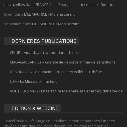
de vazeilles
dans
FRANCE / Les Beaujolais par crus et châteaux
Julien
dans
L’ÎLE MAURICE / Mon histoire…
sebastien
dans
L’ÎLE MAURICE / Mon histoire…
DERNIÈRES PUBLICATIONS
CHINE | Amanfayun, wonderland chinois
MADAGASCAR / La « Grande île » source infinie de sensations
OENOLOGIE / Le domaine Brusset en vallée du Rhône
USA / Le Mississipi maritime
ROUTE DES VINS / En territoire Malepère et Cabardès, dans l’Aude
ÉDITION & WEBZINE
Travel Style & Life Magazine explore le monde avec ses lunettes
stylées et anticipe et suscite des envies de voyages pour les