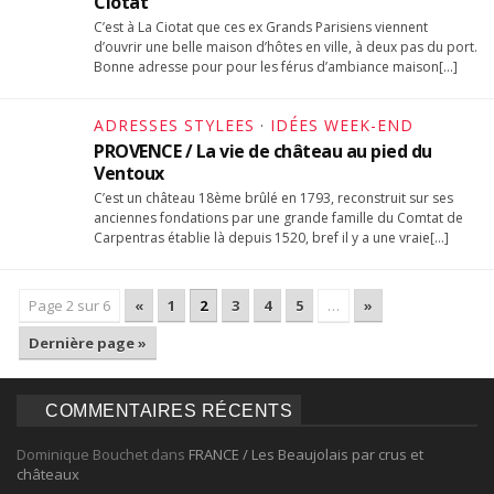
Ciotat
C’est à La Ciotat que ces ex Grands Parisiens viennent
d’ouvrir une belle maison d’hôtes en ville, à deux pas du port.
Bonne adresse pour pour les férus d’ambiance maison[…]
ADRESSES STYLEES
·
IDÉES WEEK-END
PROVENCE / La vie de château au pied du
Ventoux
C’est un château 18ème brûlé en 1793, reconstruit sur ses
anciennes fondations par une grande famille du Comtat de
Carpentras établie là depuis 1520, bref il y a une vraie[…]
Page 2 sur 6
«
1
2
3
4
5
…
»
Dernière page »
COMMENTAIRES RÉCENTS
Dominique Bouchet
dans
FRANCE / Les Beaujolais par crus et
châteaux