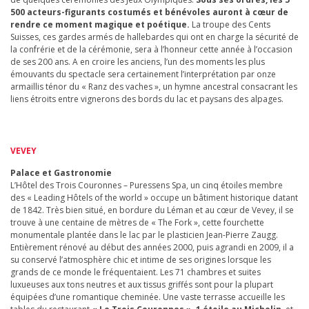
500 acteurs-figurants costumés et bénévoles auront à cœur de
rendre ce moment magique et poétique.
La troupe des Cents
Suisses, ces gardes armés de hallebardes qui ont en charge la sécurité de
la confrérie et de la cérémonie, sera à l’honneur cette année à l’occasion
de ses 200 ans. A en croire les anciens, l’un des moments les plus
émouvants du spectacle sera certainement l’interprétation par onze
armaillis ténor du « Ranz des vaches », un hymne ancestral consacrant les
liens étroits entre vignerons des bords du lac et paysans des alpages.
VEVEY
Palace et Gastronomie
L’Hôtel des Trois Couronnes – Puressens Spa, un cinq étoiles membre
des « Leading Hôtels of the world » occupe un bâtiment historique datant
de 1842. Très bien situé, en bordure du Léman et au cœur de Vevey, il se
trouve à une centaine de mètres de « The Fork », cette fourchette
monumentale plantée dans le lac par le plasticien Jean-Pierre Zaugg.
Entièrement rénové au début des années 2000, puis agrandi en 2009, il a
su conservé l’atmosphère chic et intime de ses origines lorsque les
grands de ce monde le fréquentaient. Les 71 chambres et suites
luxueuses aux tons neutres et aux tissus griffés sont pour la plupart
équipées d’une romantique cheminée. Une vaste terrasse accueille les