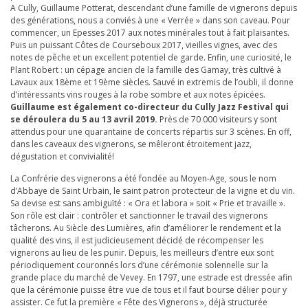
A Cully, Guillaume Potterat, descendant d’une famille de vignerons depuis
des générations, nous a conviés à une « Verrée » dans son caveau. Pour
commencer, un Epesses 2017 aux notes minérales tout à fait plaisantes.
Puis un puissant Côtes de Courseboux 2017, vieilles vignes, avec des
notes de pêche et un excellent potentiel de garde. Enfin, une curiosité, le
Plant Robert : un cépage ancien de la famille des Gamay, très cultivé à
Lavaux aux 18ème et 19ème siècles. Sauvé in extremis de l’oubli, il donne
d’intéressants vins rouges à la robe sombre et aux notes épicées.
Guillaume est également co-directeur du Cully Jazz Festival qui
se déroulera du 5 au 13 avril 2019.
Près de 70 000 visiteurs y sont
attendus pour une quarantaine de concerts répartis sur 3 scènes. En off,
dans les caveaux des vignerons, se mêleront étroitement jazz,
dégustation et convivialité!
La Confrérie des vignerons a été fondée au Moyen-Age, sous le nom
d’Abbaye de Saint Urbain, le saint patron protecteur de la vigne et du vin.
Sa devise est sans ambiguïté : « Ora et labora » soit « Prie et travaille ».
Son rôle est clair : contrôler et sanctionner le travail des vignerons
tâcherons. Au Siècle des Lumières, afin d’améliorer le rendement et la
qualité des vins, il est judicieusement décidé de récompenser les
vignerons au lieu de les punir. Depuis, les meilleurs d’entre eux sont
périodiquement couronnés lors d’une cérémonie solennelle sur la
grande place du marché de Vevey. En 1797, une estrade est dressée afin
que la cérémonie puisse être vue de tous et il faut bourse délier pour y
assister. Ce fut la première « Fête des Vignerons », déjà structurée