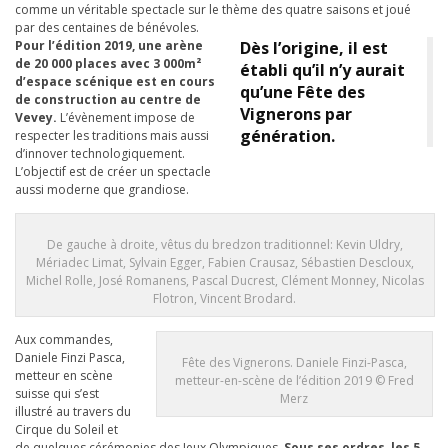
comme un véritable spectacle sur le thème des quatre saisons et joué
par des centaines de bénévoles.
Pour l’édition 2019, une arène
Dès l’origine, il est
de 20 000 places avec 3 000m²
établi qu’il n’y aurait
d’espace scénique est en cours
qu’une Fête des
de construction au centre de
Vignerons par
Vevey.
L’évènement impose de
génération.
respecter les traditions mais aussi
d’innover technologiquement.
L’objectif est de créer un spectacle
aussi moderne que grandiose.
De gauche à droite, vêtus du bredzon traditionnel: Kevin Uldry,
Mériadec Limat, Sylvain Egger, Fabien Crausaz, Sébastien Descloux,
Michel Rolle, José Romanens, Pascal Ducrest, Clément Monney, Nicolas
Flotron, Vincent Brodard.
Aux commandes,
Daniele Finzi Pasca,
Fête des Vignerons. Daniele Finzi-Pasca,
metteur en scène
metteur-en-scène de l’édition 2019 © Fred
suisse qui s’est
Merz
illustré au travers du
Cirque du Soleil et
de quelques cérémonies des Jeux Olympiques.
Sous ses ordres, les 5