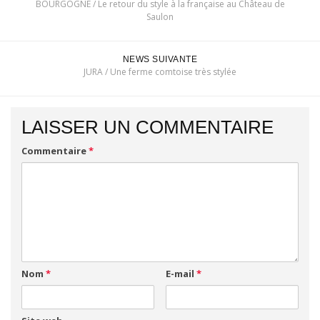
BOURGOGNE / Le retour du style à la française au Château de
Saulon
NEWS SUIVANTE
JURA / Une ferme comtoise très stylée
LAISSER UN COMMENTAIRE
Commentaire
*
Nom
*
E-mail
*