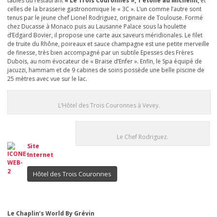
tables du restaurant
« Le Trois Couronnes », 1 étoile au Michelin,
et
celles de la brasserie gastronomique le « 3C ». L’un comme l’autre sont
tenus par le jeune chef Lionel Rodriguez, originaire de Toulouse. Formé
chez Ducasse à Monaco puis au Lausanne Palace sous la houlette
d’Edgard Bovier, il propose une carte aux saveurs méridionales. Le filet
de truite du Rhône, poireaux et sauce champagne est une petite merveille
de finesse, très bien accompagné par un subtile Epesses des Frères
Dubois, au nom évocateur de « Braise d’Enfer ». Enfin, le Spa équipé de
jacuzzi, hammam et de 9 cabines de soins possède une belle piscine de
25 mètres avec vue sur le lac.
L’Hôtel des Trois Couronnes à Vevey.
Le Chef Rodriguez.
Site
Internet
Hôtel des Trois Couronnes
Le Chaplin’s World By Grévin