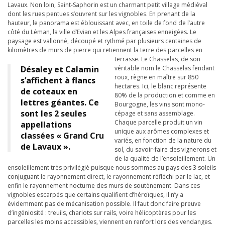
Lavaux. Non loin, Saint-Saphorin est un charmant petit village médiéval
dont les rues pentues s’ouvrent sur les vignobles. En prenant de la
hauteur, le panorama est éblouissant avec, en toile de fond de l’autre
côté du Léman, la ville d’Evian et les Alpes françaises enneigées. Le
paysage est vallonné, découpé et rythmé par plusieurs centaines de
kilomètres de murs de pierre qui retiennent la terre des parcelles en
terrasse.
Le Chasselas, de son
Désaley et Calamin
véritable nom le Chasselas fendant
roux, règne en maître sur 850
s’affichent à flancs
hectares. Ici, le blanc représente
de coteaux en
80% de la production et comme en
lettres géantes. Ce
Bourgogne, les vins sont mono-
sont les 2 seules
cépage et sans assemblage.
Chaque parcelle produit un vin
appellations
unique aux arômes complexes et
classées « Grand Cru
variés, en fonction de la nature du
de Lavaux ».
sol, du savoir-faire des vignerons et
de la qualité de l’ensoleillement. Un
ensoleillement très privilégié puisque nous sommes au pays des 3 soleils
conjuguant le rayonnement direct, le rayonnement réfléchi par le lac, et
enfin le rayonnement nocturne des murs de soutènement. Dans ces
vignobles escarpés que certains qualifient d’héroïques, il n’y a
évidemment pas de mécanisation possible. Il faut donc faire preuve
d’ingéniosité : treuils, chariots sur rails, voire hélicoptères pour les
parcelles les moins accessibles, viennent en renfort lors des vendanges.