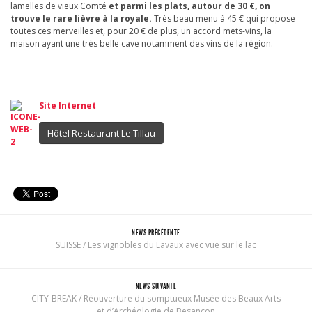
lamelles de vieux Comté
et parmi les plats, autour de 30 €, on
trouve le rare lièvre à la royale.
Très beau menu à 45 € qui propose
toutes ces merveilles et, pour 20 € de plus, un accord mets-vins, la
maison ayant une très belle cave notamment des vins de la région.
Site Internet
Hôtel Restaurant Le Tillau
NEWS PRÉCÉDENTE
SUISSE / Les vignobles du Lavaux avec vue sur le lac
NEWS SUIVANTE
CITY-BREAK / Réouverture du somptueux Musée des Beaux Arts
et d’Archéologie de Besançon