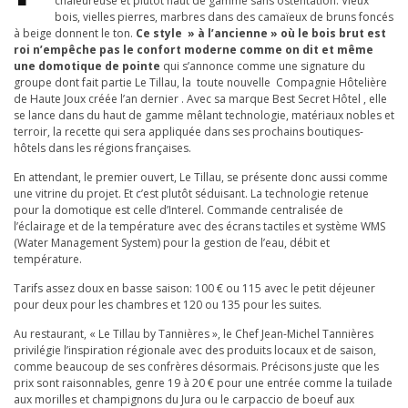
chaleureuse et plutôt haut de gamme sans ostentation. Vieux
bois, vielles pierres, marbres dans des camaïeux de bruns foncés
à beige donnent le ton.
Ce style » à l’ancienne » où le bois brut est
roi n’empêche pas le confort moderne comme on dit et même
une domotique de pointe
qui s’annonce comme une signature du
groupe dont fait partie Le Tillau, la toute nouvelle Compagnie Hôtelière
de Haute Joux créée l’an dernier . Avec sa marque Best Secret Hôtel , elle
se lance dans du haut de gamme mêlant technologie, matériaux nobles et
terroir, la recette qui sera appliquée dans ses prochains boutiques-
hôtels dans les régions françaises.
En attendant, le premier ouvert, Le Tillau, se présente donc aussi comme
une vitrine du projet. Et c’est plutôt séduisant. La technologie retenue
pour la domotique est celle d’Interel. Commande centralisée de
l’éclairage et de la température avec des écrans tactiles et système WMS
(Water Management System) pour la gestion de l’eau, débit et
température.
Tarifs assez doux en basse saison: 100 € ou 115 avec le petit déjeuner
pour deux pour les chambres et 120 ou 135 pour les suites.
Au restaurant, « Le Tillau by Tannières », le Chef Jean-Michel Tannières
privilégie l’inspiration régionale avec des produits locaux et de saison,
comme beaucoup de ses confrères désormais. Précisons juste que les
prix sont raisonnables, genre 19 à 20 € pour une entrée comme la tuilade
aux morilles et champignons du Jura ou le carpaccio de boeuf aux