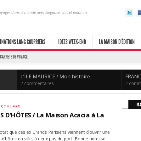
yager dans le monde avec élégance, chic et émotion
INATIONS LONG COURRIERS
IDÉES WEEK-END
LA MAISON D’ÉDITION
 CARNETS DE VOYAGE
L’ÎLE MAURICE / Mon histoire…
FRANCE
2 commentaires
2 comm
MA
 STYLEES
 D’HÔTES / La Maison Acacia à La
iotat que ces ex Grands Parisiens viennent d’ouvrir une
 d’hôtes en ville, à deux pas du port. Bonne adresse