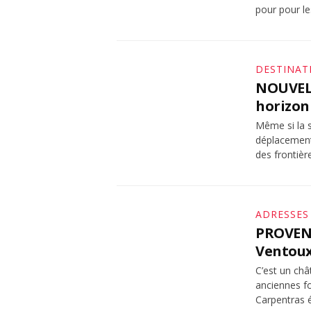
pour pour l
DESTINAT
NOUVELL
horizon
Même si la s
déplacement
des frontièr
ADRESSES
PROVENC
Ventou
C’est un châ
anciennes f
Carpentras é