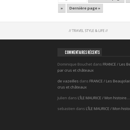
»
Dernière page »
// TRAVEL STYLE & LIFE //
COMMENTAIRES RÉCENTS
Dominique Bouchet
dans
FRANCE / Les B
par crus et châteaux
de vazeilles
dans
FRANCE / Les Beaujolai
crus et châteaux
Julien
dans
L’ÎLE MAURICE / Mon histoire…
sebastien
dans
L’ÎLE MAURICE / Mon hist