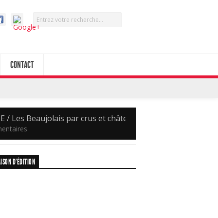
CONTACT
 / Les Beaujolais par crus et châteaux
entaires
ISON D’ÉDITION