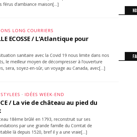
es férus d’ambiance maison[…]
NO
IONS LONG COURRIERS
E ECOSSE / L’Atlantique pour
ituation sanitaire avec la Covid 19 nous limite dans nos
FA
s, le meilleur moyen de décompresser à l’ouverture
es, sera, soyez-en-sûr, un voyage au Canada, avec[…]
 STYLEES
·
IDÉES WEEK-END
E / La vie de château au pied du
x
teau 18ème brûlé en 1793, reconstruit sur ses
ondations par une grande famille du Comtat de
tablie là depuis 1520, bref il y a une vraie[…]