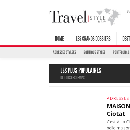
Vo
HOME
LES GRANDS DOSSIERS
DEST
ADRESSES STYLEES
BOUTIQUE STYLÉE
PORTFOLIO &
LES PLUS POPULAIRES
DE TOUS LES TEMPS
ADRESSES
MAISONS
Ciotat
C’est à La C
belle maison