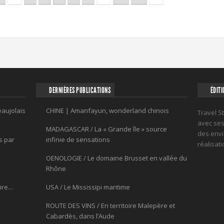
DERNIÈRES PUBLICATIONS
ÉDITI
eaujolais
CHINE | Amanfayun, wonderland chinois
Travel S
avec ses 
MADAGASCAR / La « Grande île » source
des envi
s par
infinie de sensations
réalisat
OENOLOGIE / Le domaine Brusset en vallée du
Rhône
oire…
USA / Le Mississipi maritime
ROUTE DES VINS / En territoire Malepère et
Cabardès, dans l’Aude