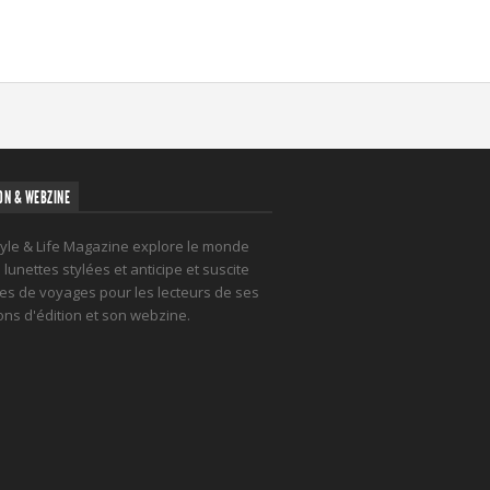
ON & WEBZINE
tyle & Life Magazine explore le monde
lunettes stylées et anticipe et suscite
es de voyages pour les lecteurs de ses
ions d'édition et son webzine.