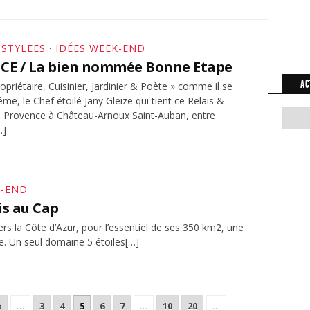
 STYLEES
·
IDÉES WEEK-END
E / La bien nommée Bonne Etape
AC
ropriétaire, Cuisinier, Jardinier & Poète » comme il se
ême, le Chef étoilé Jany Gleize qui tient ce Relais &
 Provence à Château-Arnoux Saint-Auban, entre
…]
K-END
is au Cap
vers la Côte d’Azur, pour l’essentiel de ses 350 km2, une
e. Un seul domaine 5 étoiles[…]
«
…
3
4
5
6
7
…
10
20
…