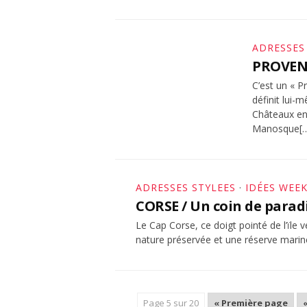
ADRESSES
PROVENC
C’est un « P
définit lui-m
Comments
Châteaux en
Manosque[
ADRESSES STYLEES
·
IDÉES WEE
CORSE / Un coin de parad
Le Cap Corse, ce doigt pointé de l’ïle 
nature préservée et une réserve marin
Page 5 sur 20
« Première page