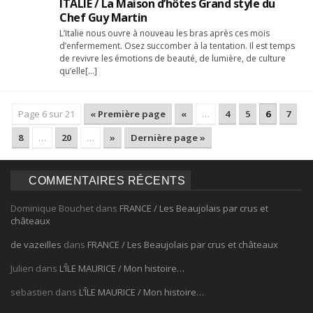
ITALIE / La Maison d’hôtes Grand style du
Chef Guy Martin
L’Italie nous ouvre à nouveau les bras après ces mois
d’enfermement. Osez succomber à la tentation. Il est temps
de revivre les émotions de beauté, de lumière, de culture
qu’elle[…]
Page 6 sur 21
« Première page
«
…
4
5
6
7
8
…
20
…
»
Dernière page »
COMMENTAIRES RÉCENTS
Dominique Bouchet
dans
FRANCE / Les Beaujolais par crus et
châteaux
de vazeilles
dans
FRANCE / Les Beaujolais par crus et châteaux
Julien
dans
L’ÎLE MAURICE / Mon histoire…
sebastien
dans
L’ÎLE MAURICE / Mon histoire…