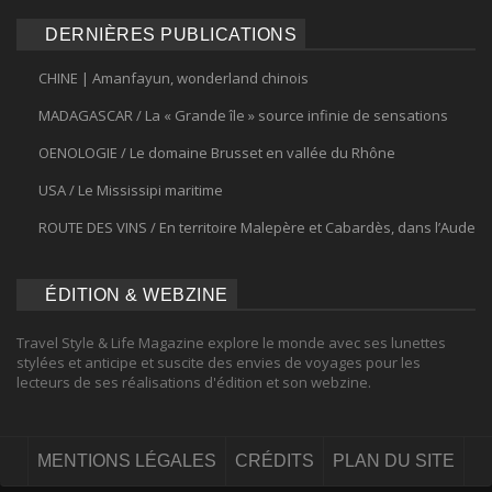
DERNIÈRES PUBLICATIONS
CHINE | Amanfayun, wonderland chinois
MADAGASCAR / La « Grande île » source infinie de sensations
OENOLOGIE / Le domaine Brusset en vallée du Rhône
USA / Le Mississipi maritime
ROUTE DES VINS / En territoire Malepère et Cabardès, dans l’Aude
ÉDITION & WEBZINE
Travel Style & Life Magazine explore le monde avec ses lunettes
stylées et anticipe et suscite des envies de voyages pour les
lecteurs de ses réalisations d'édition et son webzine.
MENTIONS LÉGALES
CRÉDITS
PLAN DU SITE