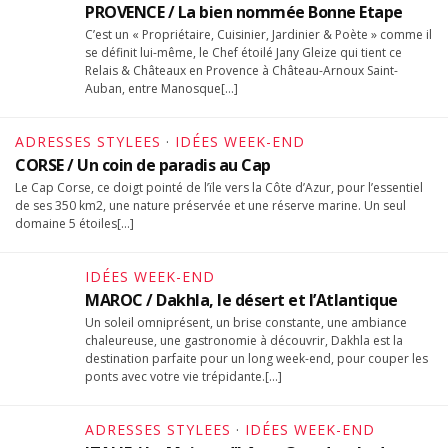
PROVENCE / La bien nommée Bonne Etape
C’est un « Propriétaire, Cuisinier, Jardinier & Poète » comme il
se définit lui-même, le Chef étoilé Jany Gleize qui tient ce
Relais & Châteaux en Provence à Château-Arnoux Saint-
Auban, entre Manosque[…]
ADRESSES STYLEES
·
IDÉES WEEK-END
CORSE / Un coin de paradis au Cap
Le Cap Corse, ce doigt pointé de l’ïle vers la Côte d’Azur, pour l’essentiel
de ses 350 km2, une nature préservée et une réserve marine. Un seul
domaine 5 étoiles[…]
IDÉES WEEK-END
MAROC / Dakhla, le désert et l’Atlantique
Un soleil omniprésent, un brise constante, une ambiance
chaleureuse, une gastronomie à découvrir, Dakhla est la
destination parfaite pour un long week-end, pour couper les
ponts avec votre vie trépidante.[…]
ADRESSES STYLEES
·
IDÉES WEEK-END